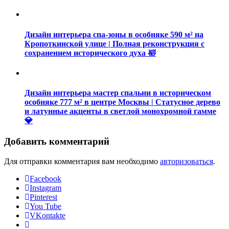
Дизайн интерьера спа-зоны в особняке 590 м² на
Кропоткинской улице | Полная реконструкция с
сохранением исторического духа 🛀
Дизайн интерьера мастер спальни в историческом
особняке 777 м² в центре Москвы | Статусное дерево
и латунные акценты в светлой монохромной гамме
💎
Добавить комментарий
Для отправки комментария вам необходимо
авторизоваться
.
Facebook
Instagram
Pinterest
You Tube
VKontakte