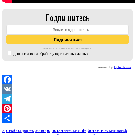
Подпишитесь
никакого спама мамой клянусь
Даю согласие на
обработку персональных данных
Powered by
Optin Forms
Facebook
VK
Telegram
Pinterest
Отправить
артемболдырев
асбюро
ботаническийlife
ботаническийлайф