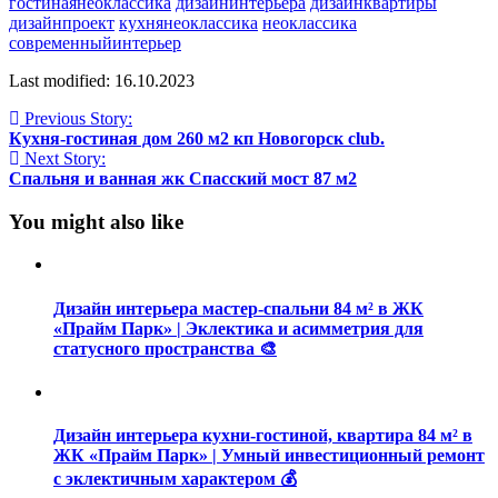
гостинаянеоклассика
дизайнинтерьера
дизайнквартиры
дизайнпроект
кухнянеоклассика
неоклассика
современныйинтерьер
Last modified: 16.10.2023
Previous Story:
Кухня-гостиная дом 260 м2 кп Новогорск club.
Next Story:
Спальня и ванная жк Спасский мост 87 м2
You might also like
Дизайн интерьера мастер-спальни 84 м² в ЖК
«Прайм Парк» | Эклектика и асимметрия для
статусного пространства 🎨
Дизайн интерьера кухни-гостиной, квартира 84 м² в
ЖК «Прайм Парк» | Умный инвестиционный ремонт
с эклектичным характером 💰