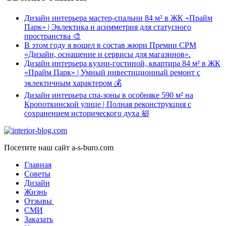
Дизайн интерьера мастер-спальни 84 м² в ЖК «Прайм
Парк» | Эклектика и асимметрия для статусного
пространства 🎨
В этом году я вошел в состав жюри Премии CPM
«Дизайн, оснащение и сервисы для магазинов».
Дизайн интерьера кухни-гостиной, квартира 84 м² в ЖК
«Прайм Парк» | Умный инвестиционный ремонт с
эклектичным характером 💰
Дизайн интерьера спа-зоны в особняке 590 м² на
Кропоткинской улице | Полная реконструкция с
сохранением исторического духа 🛀
Посетите наш сайт a-s-buro.com
Главная
Советы
Дизайн
Жизнь
Отзывы
СМИ
Заказать