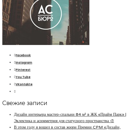
Facebook
Instagram
Pinterest
You Tube
VKontakte
Свежие записи
Дизайн интерьера мастер-спальни 84 м² в ЖК «Прайм Парк» |
Эклектика и асимметрия для статусного пространства 🎨
В этом году я вошел в состав жюри Премии CPM «Дизайн,