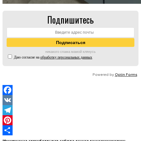
Подпишитесь
никакого спама мамой клянусь
Даю согласие на
обработку персональных данных
Powered by
Optin Forms
Facebook
VK
Telegram
Pinterest
Отправить