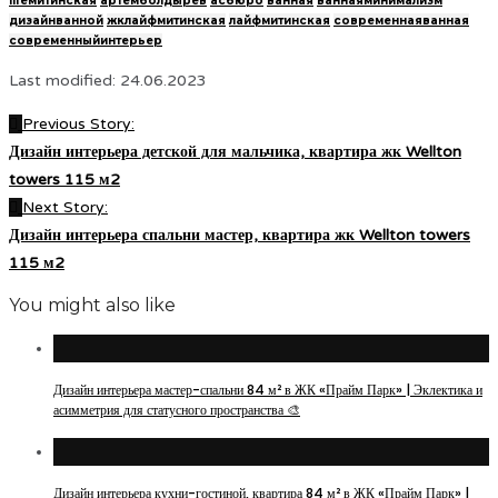
lifeмитинская
артемболдырев
асбюро
ванная
ваннаяминимализм
дизайнванной
жклайфмитинская
лайфмитинская
современнаяванная
современныйинтерьер
Last modified: 24.06.2023
Previous Story:
Дизайн интерьера детской для мальчика, квартира жк Wellton
towers 115 м2
Next Story:
Дизайн интерьера спальни мастер, квартира жк Wellton towers
115 м2
You might also like
Дизайн интерьера мастер-спальни 84 м² в ЖК «Прайм Парк» | Эклектика и
асимметрия для статусного пространства 🎨
Дизайн интерьера кухни-гостиной, квартира 84 м² в ЖК «Прайм Парк» |