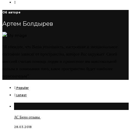
Об авторе
Артем Болдырев
“Я убежден, что Ваша успешность, настроение и эмоциональное
состояние зависят от пространства, которое Вас окружает. Своей
миссией считаю помощь людям и принесение им максимальной
пользы в понимании того, какое пространство будет наиболее
гармоничным”
Popular
Latest
АС Бюро отзывы
28.03.2018