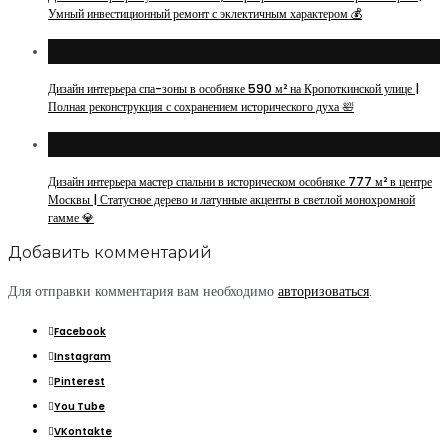
Умный инвестиционный ремонт с эклектичным характером 💰
Дизайн интерьера спа-зоны в особняке 590 м² на Кропоткинской улице |
Полная реконструкция с сохранением исторического духа 🛀
Дизайн интерьера мастер спальни в историческом особняке 777 м² в центре
Москвы | Статусное дерево и латунные акценты в светлой монохромной
гамме 💎
Добавить комментарий
Для отправки комментария вам необходимо
авторизоваться
.
Facebook
Instagram
Pinterest
You Tube
VKontakte