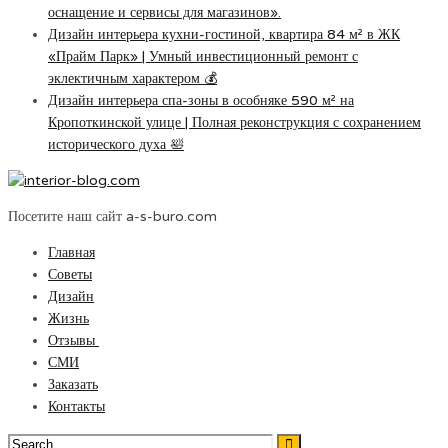
оснащение и сервисы для магазинов».
Дизайн интерьера кухни-гостиной, квартира 84 м² в ЖК
«Прайм Парк» | Умный инвестиционный ремонт с
эклектичным характером 💰
Дизайн интерьера спа-зоны в особняке 590 м² на
Кропоткинской улице | Полная реконструкция с сохранением
исторического духа 🛀
Посетите наш сайт a-s-buro.com
Главная
Советы
Дизайн
Жизнь
Отзывы
СМИ
Заказать
Контакты