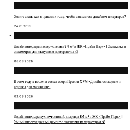
Хотите знать, как я пришел к тому, чтобы заниматься дизайном интерьеров?
24.01.2018
Дизайн интерьера мастер-спальни 84 м² в ЖК «Прайм Парк» | Эклектика и
асимметрия для статусного пространства 🎨
06.08.2026
В этом году я вошел в состав жюри Премии CPM «Дизайн, оснащение и
сервисы для магазинов».
03.08.2026
Дизайн интерьера кухни-гостиной, квартира 84 м² в ЖК «Прайм Парк» |
Умный инвестиционный ремонт с эклектичным характером 💰