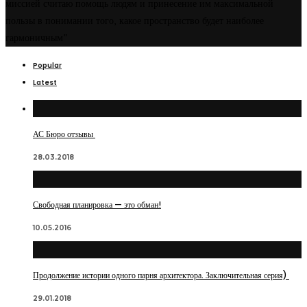
миссией считаю помощь людям и принесение им максимальной
пользы в понимании того, какое пространство будет наиболее
гармоничным”
Popular
Latest
АС Бюро отзывы
28.03.2018
Свободная планировка — это обман!
10.05.2016
Продолжение истории одного парня архитектора. Заключительная серия)
29.01.2018