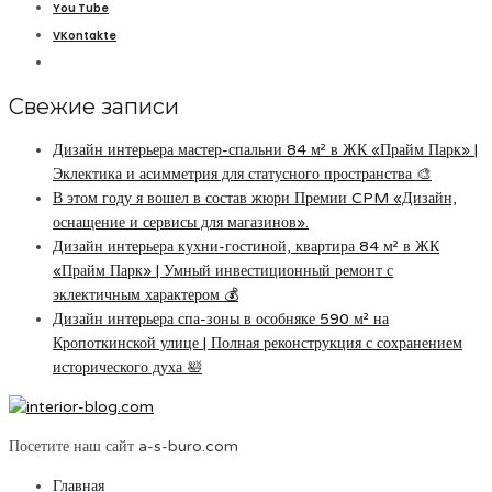
You Tube
VKontakte
Свежие записи
Дизайн интерьера мастер-спальни 84 м² в ЖК «Прайм Парк» |
Эклектика и асимметрия для статусного пространства 🎨
В этом году я вошел в состав жюри Премии CPM «Дизайн,
оснащение и сервисы для магазинов».
Дизайн интерьера кухни-гостиной, квартира 84 м² в ЖК
«Прайм Парк» | Умный инвестиционный ремонт с
эклектичным характером 💰
Дизайн интерьера спа-зоны в особняке 590 м² на
Кропоткинской улице | Полная реконструкция с сохранением
исторического духа 🛀
Посетите наш сайт a-s-buro.com
Главная