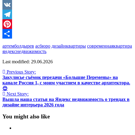
Facebook
VK
Telegram
Pinterest
Отправить
артемболдырев
асбюро
дизайнквартиры
современнаяквартира
яндекснедвижимость
Last modified: 29.06.2026
Previous Story:
Закулисье съёмок передачи «Большие Перемены» на
канале Россия 1, с моим участием в качестве архитектора.
😊
Next Story:
Вышла наша статья на Яндекс недвижимость о трендах в
дизайне интерьера 2026 года
You might also like