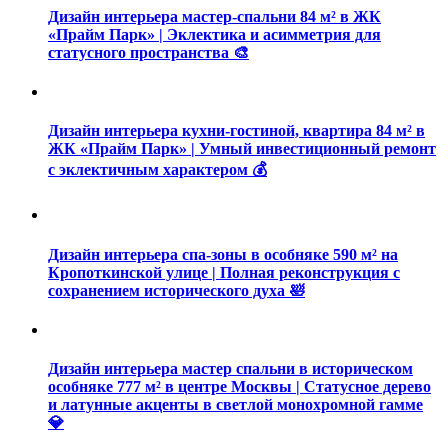
Дизайн интерьера мастер-спальни 84 м² в ЖК
«Прайм Парк» | Эклектика и асимметрия для
статусного пространства 🎨
Дизайн интерьера кухни-гостиной, квартира 84 м² в
ЖК «Прайм Парк» | Умный инвестиционный ремонт
с эклектичным характером 💰
Дизайн интерьера спа-зоны в особняке 590 м² на
Кропоткинской улице | Полная реконструкция с
сохранением исторического духа 🛀
Дизайн интерьера мастер спальни в историческом
особняке 777 м² в центре Москвы | Статусное дерево
и латунные акценты в светлой монохромной гамме
💎