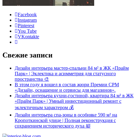
Facebook
Instagram
Pinterest
You Tube
VKontakte
Свежие записи
Дизайн интерьера мастер-спальни 84 м² в ЖК «Прайм
Парк» | Эклектика и асимметрия для статусного
пространства 🎨
В этом году я вошел в состав жюри Премии CPM
«Дизайн, оснащение и сервисы для магазинов».
Дизайн интерьера кухни-гостиной, квартира 84 м² в ЖК
«Прайм Парк» | Умный инвестиционный ремонт с
эклектичным характером 💰
Дизайн интерьера спа-зоны в особняке 590 м² на
Кропоткинской улице | Полная реконструкция с
сохранением исторического духа 🛀