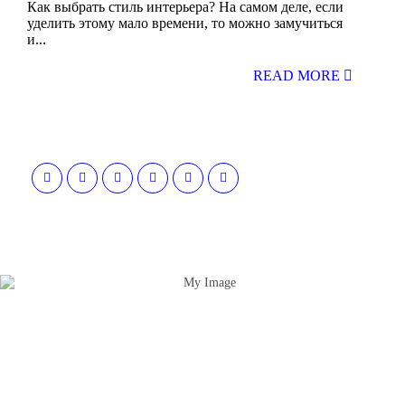
Как выбрать стиль интерьера? На самом деле, если
уделить этому мало времени, то можно замучиться
и
...
READ MORE
“Я убежден, что Ваша успешность, настроение и
эмоциональное состояние зависят от пространства, которое Вас
окружает. Своей миссией считаю помощь людям и принесение
им максимальной пользы в понимании того, какое
пространство будет наиболее гармоничным”
ОБ АВТОРЕ
АРТЕМ БОЛДЫРЕВ