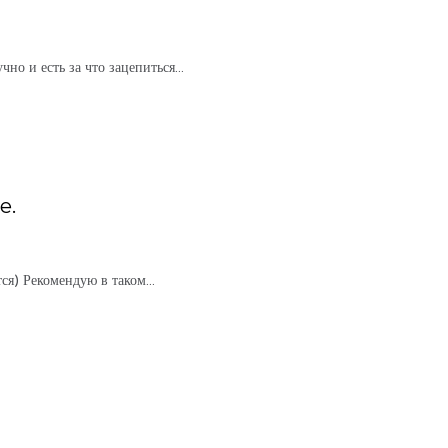
чно и есть за что зацепиться
...
е.
тся) Рекомендую в таком
...