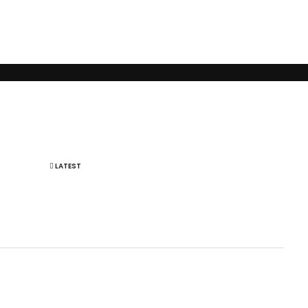
помощь людям и принесение им максимальной пользы в понимании того,
LATEST