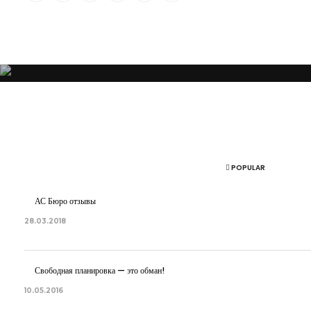
“Я убежден, что Ваша успешность, настроение и эмоциональное состо
POPULAR
АС Бюро отзывы
28.03.2018
Свободная планировка — это обман!
10.05.2016