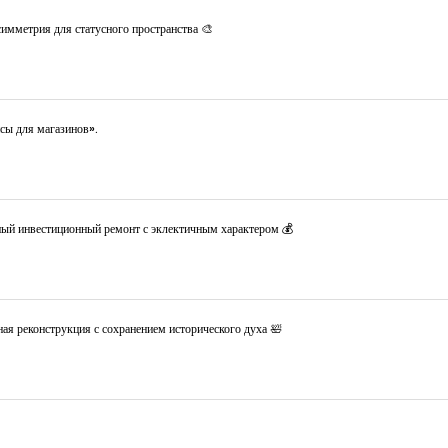
имметрия для статусного пространства 🎨
сы для магазинов».
ный инвестиционный ремонт с эклектичным характером 💰
ая реконструкция с сохранением исторического духа 🛀