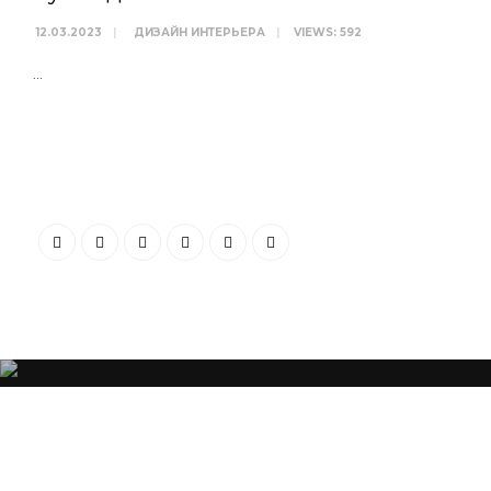
12.03.2023
|
ДИЗАЙН ИНТЕРЬЕРА
|
VIEWS: 592
...
“Я убежден, что Ваша успешность, настроение и эмоциональное состо