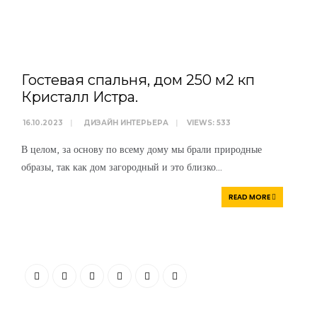
WRITTEN BY
АРТЕМ
БОЛДЫРЕВ
Гостевая спальня, дом 250 м2 кп
Кристалл Истра.
16.10.2023
|
ДИЗАЙН ИНТЕРЬЕРА
|
VIEWS: 533
В целом, за основу по всему дому мы брали природные
образы, так как дом загородный и это близко
...
READ MORE
“Я убежден, что Ваша успешность, настроение и эмоциональное
состояние зависят от пространства, которое Вас окружает. Своей
миссией считаю помощь людям и принесение им максимальной
пользы в понимании того, какое пространство будет наиболее