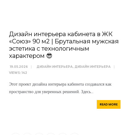
WRITTEN BY
АРТЕМ
БОЛДЫРЕВ
Дизайн интерьера кабинета в ЖК
«Союз» 90 м2 | Брутальная мужская
эстетика с технологичным
характером 😎
19.05.2026
|
ДИЗАЙН ИНТЕРЬЕРА
,
ДИЗАЙН ИНТЕРЬЕРА
|
VIEWS: 142
Этот проект дизайна интерьера кабинета создавался как
пространство для уверенных решений. Здесь
...
READ MORE
“Я убежден, что Ваша успешность, настроение и эмоциональное