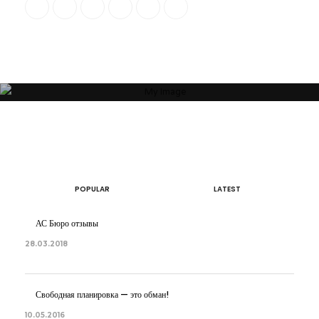
состояние зависят от пространства, которое Вас окружает. Своей
миссией считаю помощь людям и принесение им максимальной
пользы в понимании того, какое пространство будет наиболее
гармоничным”
ОБ АВТОРЕ
АРТЕМ БОЛДЫРЕВ
POPULAR
LATEST
АС Бюро отзывы
28.03.2018
Свободная планировка — это обман!
10.05.2016