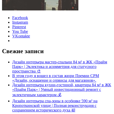
Facebook
Instagram
Pinterest
You Tube
VKontakte
Свежие записи
Дизайн интерьера мастер-спальни 84 м² в ЖК «Прайм
Парк» | Эклектика и асимметрия для статусного
пространства 🎨
В этом году я вошел в состав жюри Премии CPM
«Дизайн, оснащение и сервисы для магазинов».
Дизайн интерьера кухни-гостиной, квартира 84 м² в ЖК
«Прайм Парк» | Умный инвестиционный ремонт с
эклектичным характером 💰
Дизайн интерьера спа-зоны в особняке 590 м² на
Кропоткинской улице | Полная реконструкция с
сохранением исторического духа 🛀