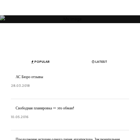
гармоничным”
ОБ АВТОРЕ
АРТЕМ БОЛДЫРЕВ
POPULAR
LATEST
АС Бюро отзывы
28.03.2018
Свободная планировка — это обман!
10.05.2016
Продолжение истории одного парня архитектора. Заключительная