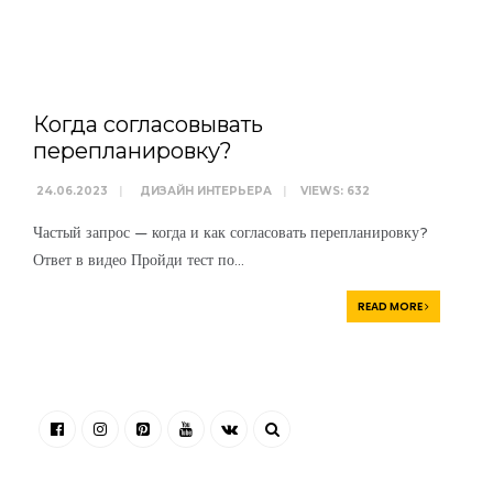
WRITTEN BY
АРТЕМ
БОЛДЫРЕВ
Когда согласовывать
перепланировку?
24.06.2023
|
ДИЗАЙН ИНТЕРЬЕРА
|
VIEWS: 632
Частый запрос — когда и как согласовать перепланировку?
Ответ в видео Пройди тест по
...
READ MORE
“Я убежден, что Ваша успешность, настроение и эмоциональное
состояние зависят от пространства, которое Вас окружает. Своей
миссией считаю помощь людям и принесение им максимальной
пользы в понимании того, какое пространство будет наиболее