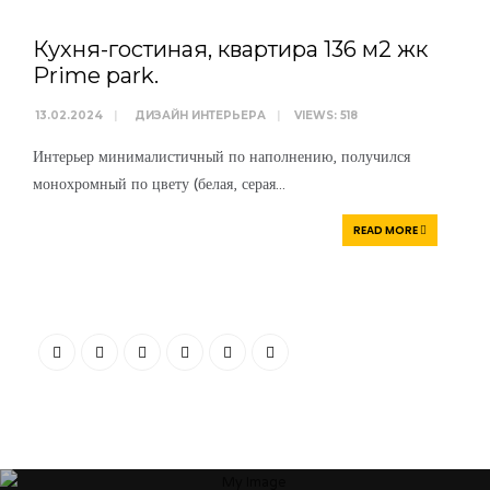
Кухня-гостиная, квартира 136 м2 жк
Prime park.
13.02.2024
|
ДИЗАЙН ИНТЕРЬЕРА
|
VIEWS: 518
Интерьер минималистичный по наполнению, получился
монохромный по цвету (белая, серая
...
READ MORE
“Я убежден, что Ваша успешность, настроение и эмоциональное
состояние зависят от пространства, которое Вас окружает. Своей
миссией считаю помощь людям и принесение им максимальной
пользы в понимании того, какое пространство будет наиболее
гармоничным”