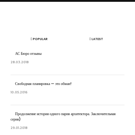
ОБ АВТОРЕ
АРТЕМ БОЛДЫРЕВ
POPULAR
LATEST
АС Бюро отзывы
28.03.2018
Свободная планировка — это обман!
10.05.2016
Продолжение истории одного парня архитектора. Заключительная
серия)
29.01.2018