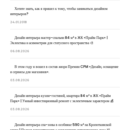
Хотите знать, как я пришел к тому, чтобы заниматься дизайном
интерьеров?
24.01.2018
Дизайн интерьера мастер-спальни 84 м² в ЖК «Прайм Парк» |
Эклектика и асимметрия для статусного пространства 🎨
06.08.2026
В этом году я вошел в состав жюри Премии CPM «Дизайн, оснащение
и сервисы для магазинов».
03.08.2026
Дизайн интерьера кухни-гостиной, квартира 84 м² в ЖК «Прайм
Парк» | Умный инвестиционный ремонт с эклектичным характером 💰
03.08.2026
Дизайн интерьера спа-зоны в особняке 590 м² на Кропоткинской
улице | Полная реконструкция с сохранением исторического духа 🛀