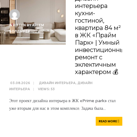
интерьера
кухни-
гостиной,
WRITTEN BY
АРТЕМ
квартира 84 м²
БОЛДЫРЕВ
в ЖК «Прайм
Парк» | Умный
инвестиционный
ремонт с
эклектичным
характером 💰
03.08.2026
|
ДИЗАЙН ИНТЕРЬЕРА
,
ДИЗАЙН
ИНТЕРЬЕРА
|
VIEWS: 53
Этот проект дизайна интерьера в ЖК «Prime park» стал
уже вторым для нас в этом комплексе. Задача была
...
WRITTEN BY
АРТЕМ
READ MORE
БОЛДЫРЕВ