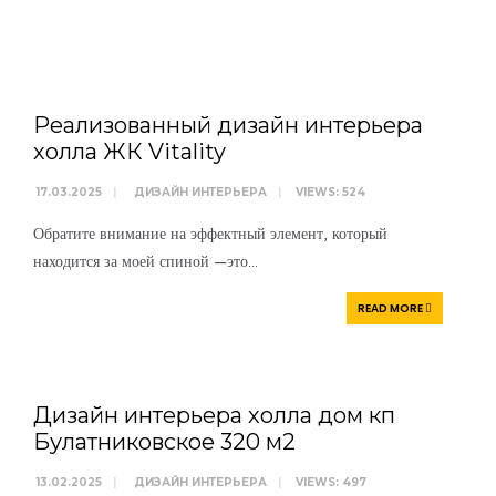
WRITTEN BY
АРТЕМ
БОЛДЫРЕВ
Реализованный дизайн интерьера
холла ЖК Vitality
17.03.2025
|
ДИЗАЙН ИНТЕРЬЕРА
|
VIEWS: 524
Обратите внимание на эффектный элемент, который
находится за моей спиной —это
...
WRITTEN BY
АРТЕМ
READ MORE
БОЛДЫРЕВ
Дизайн интерьера холла дом кп
Булатниковское 320 м2
13.02.2025
|
ДИЗАЙН ИНТЕРЬЕРА
|
VIEWS: 497