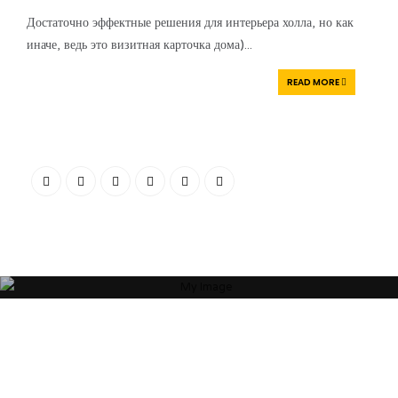
Достаточно эффектные решения для интерьера холла, но как
иначе, ведь это визитная карточка дома)
...
READ MORE
“Я убежден, что Ваша успешность, настроение и эмоциональное
состояние зависят от пространства, которое Вас окружает. Своей
миссией считаю помощь людям и принесение им максимальной
пользы в понимании того, какое пространство будет наиболее
гармоничным”
ОБ АВТОРЕ
АРТЕМ БОЛДЫРЕВ