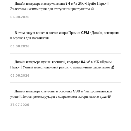
Дизайн интерьера мастер-спальни 84 м² в ЖК «Прайм Парк» |
Эклектика и асимметрия для статусного пространства 🎨
06.08.2026
В этом году я вошел в состав жюри Премии CPM «Дизайн, оснащение
и сервисы для магазинов».
03.08.2026
Дизайн интерьера кухни-гостиной, квартира 84 м² в ЖК «Прайм
Парк» | Умный инвестиционный ремонт с эклектичным характером 💰
03.08.2026
Дизайн интерьера спа-зоны в особняке 590 м² на Кропоткинской
улице | Полная реконструкция с сохранением исторического духа 🛀
27.07.2026