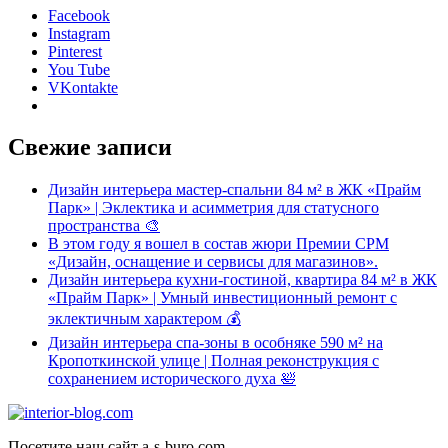
Facebook
Instagram
Pinterest
You Tube
VKontakte
Свежие записи
Дизайн интерьера мастер-спальни 84 м² в ЖК «Прайм
Парк» | Эклектика и асимметрия для статусного
пространства 🎨
В этом году я вошел в состав жюри Премии CPM
«Дизайн, оснащение и сервисы для магазинов».
Дизайн интерьера кухни-гостиной, квартира 84 м² в ЖК
«Прайм Парк» | Умный инвестиционный ремонт с
эклектичным характером 💰
Дизайн интерьера спа-зоны в особняке 590 м² на
Кропоткинской улице | Полная реконструкция с
сохранением исторического духа 🛀
Посетите наш сайт a-s-buro.com