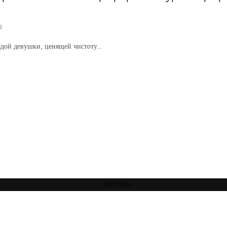
2
одой девушки, ценящей чистоту
...
яние зависят от пространства, которое Вас окружает. Своей миссией считаю 
какое пространство будет наиболее гармоничным”
ОБ АВТОРЕ
АРТЕМ БОЛДЫРЕВ