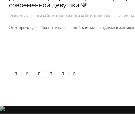
современной девушки 💜
21.05.2026
|
ДИЗАЙН ИНТЕРЬЕРА
,
ДИЗАЙН ИНТЕРЬЕРА
|
VIEWS: 14
Этот проект дизайна интерьера ванной комнаты создавался для мол
“Я убежден, что Ваша успешность, настроение и эмоциональное состо