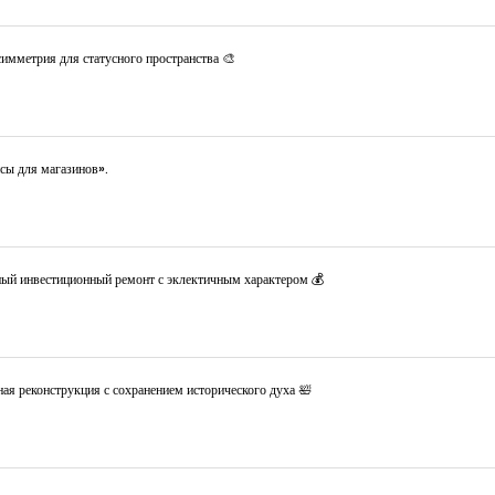
имметрия для статусного пространства 🎨
сы для магазинов».
ный инвестиционный ремонт с эклектичным характером 💰
ая реконструкция с сохранением исторического духа 🛀