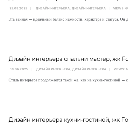
25.08.2025
|
ДИЗАЙН ИНТЕРЬЕРА
,
ДИЗАЙН ИНТЕРЬЕРА
|
VIEWS: 6
Эта ванная — идеальный баланс нежности, характера и статуса. Он 
WRITTEN BY
АРТЕМ БОЛДЫРЕВ
Дизайн интерьера спальни мастер, жк For
09.06.2025
|
ДИЗАЙН ИНТЕРЬЕРА
,
ДИЗАЙН ИНТЕРЬЕРА
|
VIEWS: 
Стиль интерьера продолжается такой же, как на кухне-гостиной — 
WRITTEN BY
АРТЕМ БОЛДЫРЕВ
Дизайн интерьера кухни-гостиной, жк For