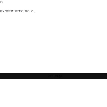
24
ременных элементов, с
...
яние зависят от пространства, которое Вас окружает. Своей миссией считаю 
какое пространство будет наиболее гармоничным”
ОБ АВТОРЕ
АРТЕМ БОЛДЫРЕВ