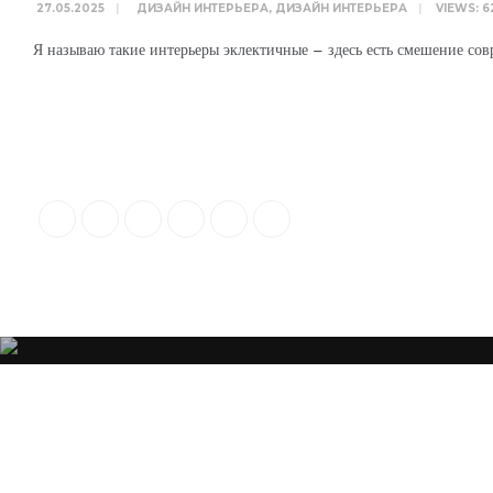
27.05.2025
|
ДИЗАЙН ИНТЕРЬЕРА
,
ДИЗАЙН ИНТЕРЬЕРА
|
VIEWS: 6
Я называю такие интерьеры эклектичные – здесь есть смешение сов
“Я убежден, что Ваша успешность, настроение и эмоциональное состо