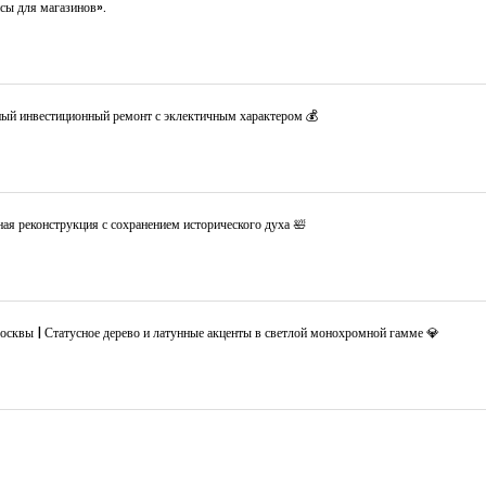
сы для магазинов».
ный инвестиционный ремонт с эклектичным характером 💰
ая реконструкция с сохранением исторического духа 🛀
Москвы | Статусное дерево и латунные акценты в светлой монохромной гамме 💎