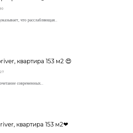
80
доказывает, что расслабляющая
...
iver, квартира 153 м2 😍
627
сочетание современных
...
iver, квартира 153 м2❤