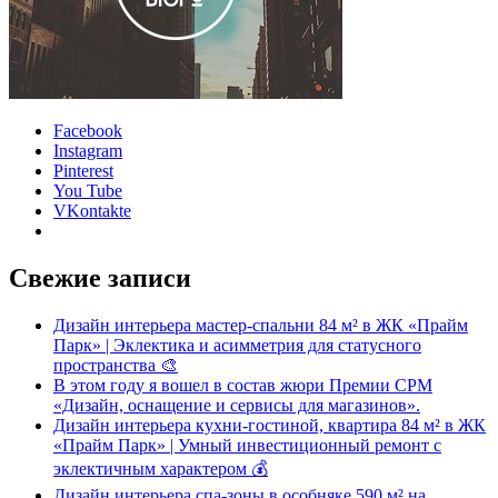
Facebook
Instagram
Pinterest
You Tube
VKontakte
Свежие записи
Дизайн интерьера мастер-спальни 84 м² в ЖК «Прайм
Парк» | Эклектика и асимметрия для статусного
пространства 🎨
В этом году я вошел в состав жюри Премии CPM
«Дизайн, оснащение и сервисы для магазинов».
Дизайн интерьера кухни-гостиной, квартира 84 м² в ЖК
«Прайм Парк» | Умный инвестиционный ремонт с
эклектичным характером 💰
Дизайн интерьера спа-зоны в особняке 590 м² на