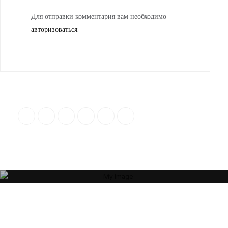
Для отправки комментария вам необходимо
авторизоваться
.
“Я убежден, что Ваша успешность, настроение и эмоциональное
состояние зависят от пространства, которое Вас окружает. Своей
миссией считаю помощь людям и принесение им максимальной
пользы в понимании того, какое пространство будет наиболее
гармоничным”
ОБ АВТОРЕ
АРТЕМ БОЛДЫРЕВ