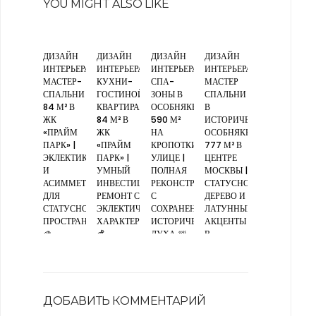
YOU MIGHT ALSO LIKE
ДИЗАЙН
ДИЗАЙН
ДИЗАЙН
ДИЗАЙН
ИНТЕРЬЕРА
ИНТЕРЬЕРА
ИНТЕРЬЕРА
ИНТЕРЬЕРА
МАСТЕР-
КУХНИ-
СПА-
МАСТЕР
СПАЛЬНИ
ГОСТИНОЙ,
ЗОНЫ В
СПАЛЬНИ
84 М² В
КВАРТИРА
ОСОБНЯКЕ
В
ЖК
84 М² В
590 М²
ИСТОРИЧЕСКОМ
«ПРАЙМ
ЖК
НА
ОСОБНЯКЕ
ПАРК» |
«ПРАЙМ
КРОПОТКИНСКОЙ
777 М² В
ЭКЛЕКТИКА
ПАРК» |
УЛИЦЕ |
ЦЕНТРЕ
И
УМНЫЙ
ПОЛНАЯ
МОСКВЫ |
АСИММЕТРИЯ
ИНВЕСТИЦИОННЫЙ
РЕКОНСТРУКЦИЯ
СТАТУСНОЕ
ДЛЯ
РЕМОНТ С
С
ДЕРЕВО И
СТАТУСНОГО
ЭКЛЕКТИЧНЫМ
СОХРАНЕНИЕМ
ЛАТУННЫЕ
ПРОСТРАНСТВА
ХАРАКТЕРОМ
ИСТОРИЧЕСКОГО
АКЦЕНТЫ
🎨
💰
ДУХА 🛀
В
СВЕТЛОЙ
МОНОХРОМНОЙ
ГАММЕ 💎
ДОБАВИТЬ КОММЕНТАРИЙ