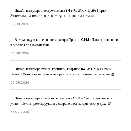
Дизайн интерьера мастер-спальни 84 м² в ЖК «Прайм Парк» |
Эклектика и асимметрия для статусного пространства 🎨
06.08.2026
В этом году я вошел в состав жюри Премии CPM «Дизайн, оснащение
и сервисы для магазинов».
03.08.2026
Дизайн интерьера кухни-гостиной, квартира 84 м² в ЖК «Прайм
Парк» | Умный инвестиционный ремонт с эклектичным характером 💰
03.08.2026
Дизайн интерьера спа-зоны в особняке 590 м² на Кропоткинской
улице | Полная реконструкция с сохранением исторического духа 🛀
27.07.2026