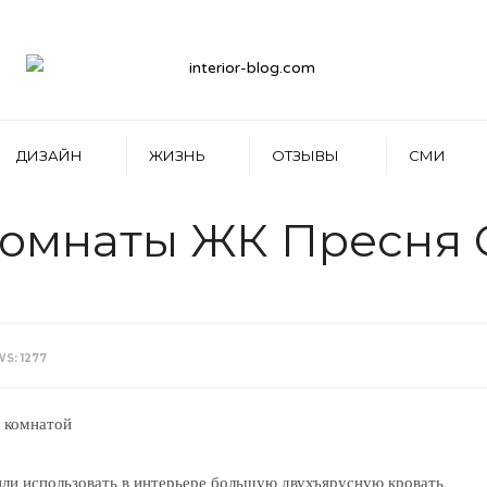
ДИЗАЙН
ЖИЗНЬ
ОТЗЫВЫ
СМИ
комнаты ЖК Пресня 
WS: 1277
й комнатой
ли использовать в интерьере большую двухъярусную кровать.