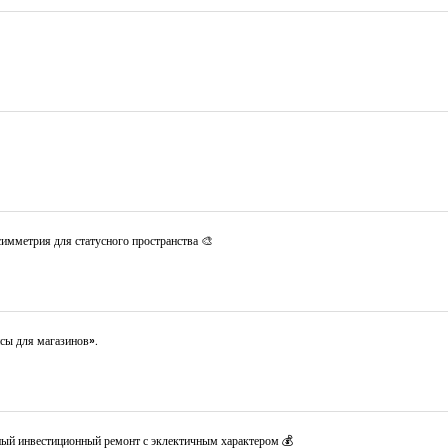
имметрия для статусного пространства 🎨
сы для магазинов».
ный инвестиционный ремонт с эклектичным характером 💰