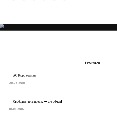
“Я убежден, что Ваша успешность, настроение и эмоциональное состо
POPULAR
АС Бюро отзывы
28.03.2018
Свободная планировка — это обман!
10.05.2016