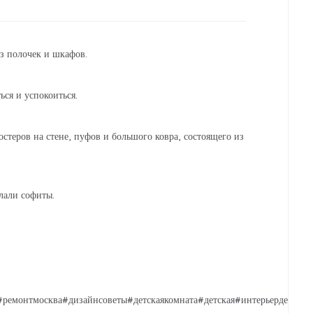
из полочек и шкафов.
ься и успокоиться.
стеров на стене, пуфов и большого ковра, состоящего из
елали софиты.
емонтмосква#дизайнсоветы#детскаякомната#детская#интерьердетской