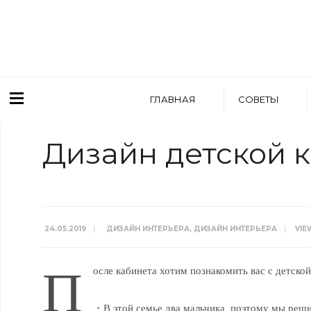
ГЛАВНАЯ
СОВЕТЫ
Дизайн детской 
24.05.2019
|
ДИЗАЙН ИНТЕРЬЕРА
,
ДИЗАЙН ИНТЕРЬЕРА
|
VIE
П
осле кабинета хотим познакомить вас с детско
・В этой семье два мальчика, поэтому мы реши