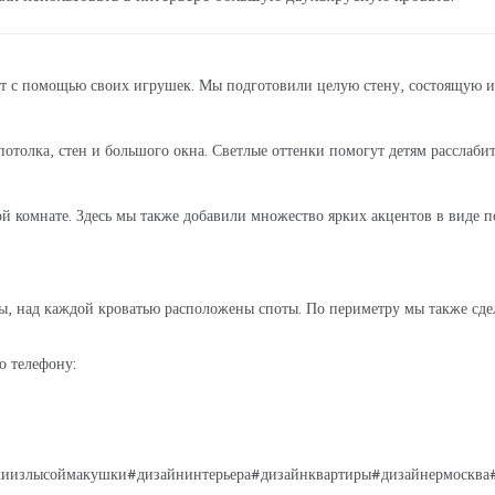
т с помощью своих игрушек. Мы подготовили целую стену, состоящую 
отолка, стен и большого окна. Светлые оттенки помогут детям расслабит
 комнате. Здесь мы также добавили множество ярких акцентов в виде по
ы, над каждой кроватью расположены споты. По периметру мы также сд
о телефону:
излысоймакушки#дизайнинтерьера#дизайнквартиры#дизайнермосква#р