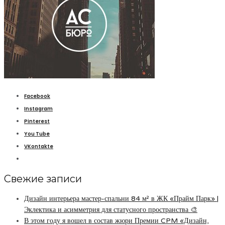
Facebook
Instagram
Pinterest
You Tube
VKontakte
Свежие записи
Дизайн интерьера мастер-спальни 84 м² в ЖК «Прайм Парк» |
Эклектика и асимметрия для статусного пространства 🎨
В этом году я вошел в состав жюри Премии CPM «Дизайн,