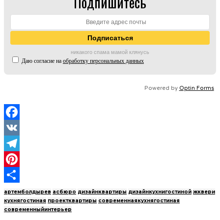
Подпишитесь
никакого спама мамой клянусь
Даю согласие на
обработку персональных данных
Powered by
Optin Forms
Facebook
VK
Telegram
Pinterest
Отправить
артемболдырев
асбюро
дизайнквартиры
дизайнкухнигостиной
жквери
кухнягостиная
проектквартиры
современнаякухнягостиная
современныйинтерьер