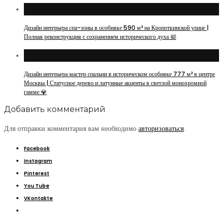
Дизайн интерьера спа-зоны в особняке 590 м² на Кропоткинской улице |
Полная реконструкция с сохранением исторического духа 🛀
Дизайн интерьера мастер спальни в историческом особняке 777 м² в центре
Москвы | Статусное дерево и латунные акценты в светлой монохромной
гамме 💎
Добавить комментарий
Для отправки комментария вам необходимо
авторизоваться
.
Facebook
Instagram
Pinterest
You Tube
VKontakte