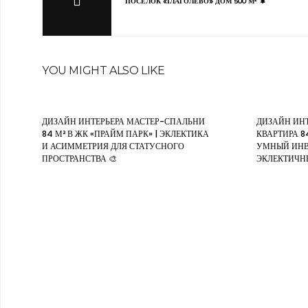
ПОСЁЛОК «ГЛАГОЛЕВО» ДОМ 500 М² 🌲
YOU MIGHT ALSO LIKE
ДИЗАЙН ИНТЕРЬЕРА МАСТЕР-СПАЛЬНИ
ДИЗАЙН ИН
84 М² В ЖК «ПРАЙМ ПАРК» | ЭКЛЕКТИКА
КВАРТИРА 84
И АСИММЕТРИЯ ДЛЯ СТАТУСНОГО
УМНЫЙ ИНВ
ПРОСТРАНСТВА 🎨
ЭКЛЕКТИЧН