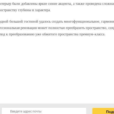
терьер были добавлены яркие синие акценты, а также проведена сложная
странству глубины и характера.
одной большой гостиной удалось создать многофункциональное, гармонич
ессиональная реновация может полностью преобразить пространство, сох
дход к преобразованию уже обжитого пространства премиум-класса.