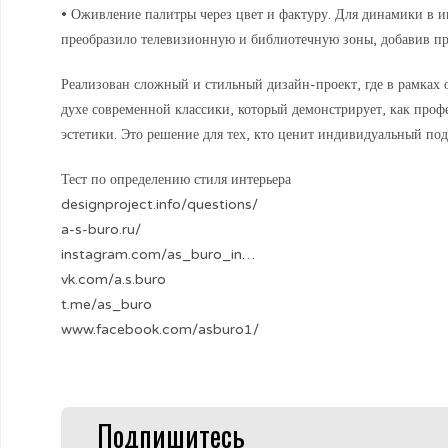
• Оживление палитры через цвет и фактуру. Для динамики в ин
преобразило телевизионную и библиотечную зоны, добавив про
Реализован сложный и стильный дизайн-проект, где в рамках 
духе современной классики, который демонстрирует, как проф
эстетики. Это решение для тех, кто ценит индивидуальный по
Тест по определению стиля интерьера
designproject.info/questions/
a-s-buro.ru/
instagram.com/as_buro_in…
vk.com/a.s.buro
t.me/as_buro
www.facebook.com/asburo1/
Подпишитесь