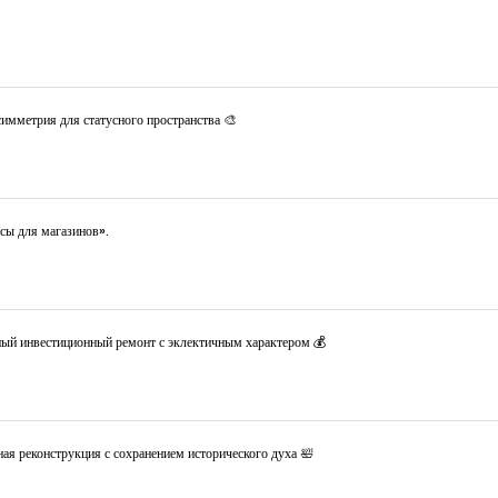
имметрия для статусного пространства 🎨
сы для магазинов».
ный инвестиционный ремонт с эклектичным характером 💰
ая реконструкция с сохранением исторического духа 🛀