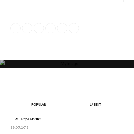
“Я убежден, что Ваша успешность, настроение и эмоциональное
состояние зависят от пространства, которое Вас окружает. Своей
миссией считаю помощь людям и принесение им максимальной
пользы в понимании того, какое пространство будет наиболее
гармоничным”
ОБ АВТОРЕ
АРТЕМ БОЛДЫРЕВ
POPULAR
LATEST
АС Бюро отзывы
28.03.2018