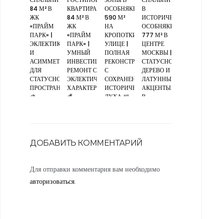
84 М² В
КВАРТИРА
ОСОБНЯКЕ
В
ЖК
84 М² В
590 М²
ИСТОРИЧЕСКОМ
«ПРАЙМ
ЖК
НА
ОСОБНЯКЕ
ПАРК» |
«ПРАЙМ
КРОПОТКИНСКОЙ
777 М² В
ЭКЛЕКТИКА
ПАРК» |
УЛИЦЕ |
ЦЕНТРЕ
И
УМНЫЙ
ПОЛНАЯ
МОСКВЫ |
АСИММЕТРИЯ
ИНВЕСТИЦИОННЫЙ
РЕКОНСТРУКЦИЯ
СТАТУСНОЕ
ДЛЯ
РЕМОНТ С
С
ДЕРЕВО И
СТАТУСНОГО
ЭКЛЕКТИЧНЫМ
СОХРАНЕНИЕМ
ЛАТУННЫЕ
ПРОСТРАНСТВА
ХАРАКТЕРОМ
ИСТОРИЧЕСКОГО
АКЦЕНТЫ
🎨
💰
ДУХА 🛀
В
СВЕТЛОЙ
МОНОХРОМНОЙ
ГАММЕ 💎
ДОБАВИТЬ КОММЕНТАРИЙ
Для отправки комментария вам необходимо
авторизоваться
.