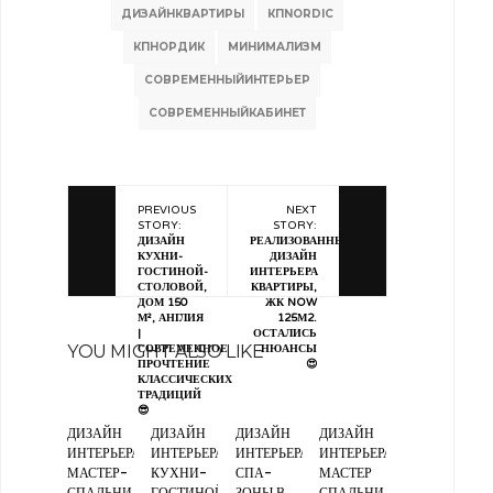
ДИЗАЙНКВАРТИРЫ
КПNORDIC
КПНОРДИК
МИНИМАЛИЗМ
СОВРЕМЕННЫЙИНТЕРЬЕР
СОВРЕМЕННЫЙКАБИНЕТ
PREVIOUS
NEXT
STORY:
STORY:
ДИЗАЙН
РЕАЛИЗОВАННЫЙ
КУХНИ-
ДИЗАЙН
ГОСТИНОЙ-
ИНТЕРЬЕРА
СТОЛОВОЙ,
КВАРТИРЫ,
ДОМ 150
ЖК NOW
М², АНГЛИЯ
125М2.
|
ОСТАЛИСЬ
YOU MIGHT ALSO LIKE
СОВРЕМЕННОЕ
НЮАНСЫ
ПРОЧТЕНИЕ
😍
КЛАССИЧЕСКИХ
ТРАДИЦИЙ
😎
ДИЗАЙН
ДИЗАЙН
ДИЗАЙН
ДИЗАЙН
ИНТЕРЬЕРА
ИНТЕРЬЕРА
ИНТЕРЬЕРА
ИНТЕРЬЕРА
МАСТЕР-
КУХНИ-
СПА-
МАСТЕР
СПАЛЬНИ
ГОСТИНОЙ,
ЗОНЫ В
СПАЛЬНИ