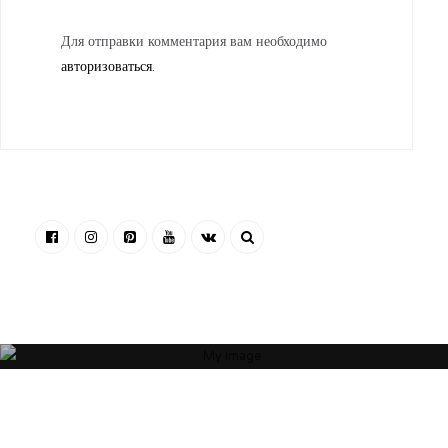
Для отправки комментария вам необходимо
авторизоваться
.
“Я убежден, что Ваша успешность, настроение и эмоциональное
состояние зависят от пространства, которое Вас окружает. Своей
миссией считаю помощь людям и принесение им максимальной
пользы в понимании того, какое пространство будет наиболее
гармоничным”
ОБ АВТОРЕ
АРТЕМ БОЛДЫРЕВ