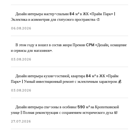
Дизайн интерьера мастер-спальни 84 м² в ЖК «Прайм Парк» |
Эклектика и асимметрия для статусного пространства 🎨
06.08.2026
В этом году я вошел в состав жюри Премии CPM «Дизайн, оснащение
и сервисы для магазинов».
03.08.2026
Дизайн интерьера кухни-гостиной, квартира 84 м² в ЖК «Прайм
Парк» | Умный инвестиционный ремонт с эклектичным характером 💰
03.08.2026
Дизайн интерьера спа-зоны в особняке 590 м² на Кропоткинской
улице | Полная реконструкция с сохранением исторического духа 🛀
27.07.2026