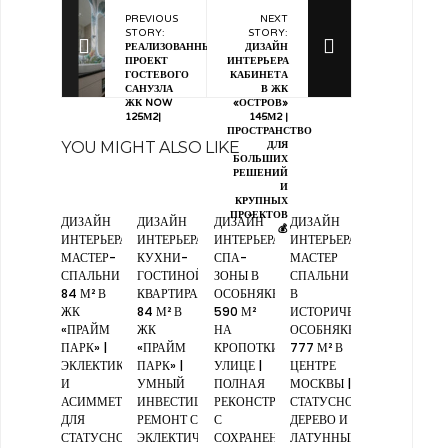
PREVIOUS
NEXT
STORY:
STORY:
РЕАЛИЗОВАННЫЙ
ДИЗАЙН
ПРОЕКТ
ИНТЕРЬЕРА
ГОСТЕВОГО
КАБИНЕТА
САНУЗЛА
В ЖК
ЖК NOW
«ОСТРОВ»
125М2|
145М2 |
ПРОСТРАНСТВО
YOU MIGHT ALSO LIKE
ДЛЯ
БОЛЬШИХ
РЕШЕНИЙ
И
КРУПНЫХ
ПРОЕКТОВ
ДИЗАЙН
ДИЗАЙН
ДИЗАЙН
ДИЗАЙН
💰
ИНТЕРЬЕРА
ИНТЕРЬЕРА
ИНТЕРЬЕРА
ИНТЕРЬЕРА
МАСТЕР-
КУХНИ-
СПА-
МАСТЕР
СПАЛЬНИ
ГОСТИНОЙ,
ЗОНЫ В
СПАЛЬНИ
84 М² В
КВАРТИРА
ОСОБНЯКЕ
В
ЖК
84 М² В
590 М²
ИСТОРИЧЕСКОМ
«ПРАЙМ
ЖК
НА
ОСОБНЯКЕ
ПАРК» |
«ПРАЙМ
КРОПОТКИНСКОЙ
777 М² В
ЭКЛЕКТИКА
ПАРК» |
УЛИЦЕ |
ЦЕНТРЕ
И
УМНЫЙ
ПОЛНАЯ
МОСКВЫ |
АСИММЕТРИЯ
ИНВЕСТИЦИОННЫЙ
РЕКОНСТРУКЦИЯ
СТАТУСНОЕ
ДЛЯ
РЕМОНТ С
С
ДЕРЕВО И
СТАТУСНОГО
ЭКЛЕКТИЧНЫМ
СОХРАНЕНИЕМ
ЛАТУННЫЕ