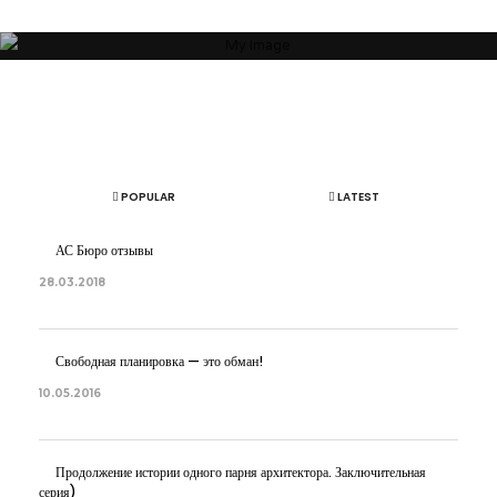
ОБ АВТОРЕ
АРТЕМ БОЛДЫРЕВ
POPULAR
LATEST
АС Бюро отзывы
28.03.2018
Свободная планировка — это обман!
10.05.2016
Продолжение истории одного парня архитектора. Заключительная
серия)