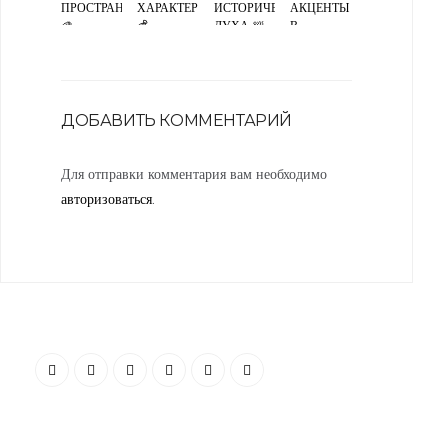
ПРОСТРАНСТВА
ХАРАКТЕРОМ
ИСТОРИЧЕСКОГО
АКЦЕНТЫ
🎨
💰
ДУХА 🛀
В
СВЕТЛОЙ
МОНОХРОМНОЙ
ГАММЕ 💎
ДОБАВИТЬ КОММЕНТАРИЙ
Для отправки комментария вам необходимо
авторизоваться
.
“Я убежден, что Ваша успешность, настроение и эмоциональное
состояние зависят от пространства, которое Вас окружает. Своей
миссией считаю помощь людям и принесение им максимальной
пользы в понимании того, какое пространство будет наиболее
гармоничным”