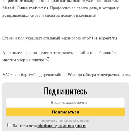
встроенные шкафы и полки для нас выполнил уже знакомый вам
Матвей Сычев mebbiz.ru. Профессионал своего дела, к которому
возвращаешься снова и снова за новыми изделиями!
Стены и пол украшает стильный керамогранит от tile.expert/ru
⠀⠀
А вы знаете, как называется этот нашумевший и полюбившийся
многим узор на плитке?👇
⠀⠀
#АСБюро #артемболдыревдизайнер #блогдизайнера #почеркушкиизлыс
Подпишитесь
никакого спама мамой клянусь
Даю согласие на
обработку персональных данных