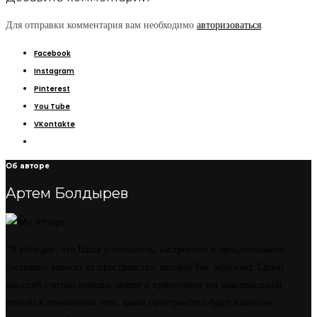
Для отправки комментария вам необходимо
авторизоваться
.
Facebook
Instagram
Pinterest
You Tube
VKontakte
Об авторе
Артем Болдырев
“Я убежден, что Ваша успешность, настроение и эмоциональное
состояние зависят от пространства, которое Вас окружает. Своей
миссией считаю помощь людям и принесение им максимальной
пользы в понимании того, какое пространство будет наиболее