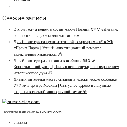
Свежие записи
В этом году я вошел в состав жюри Премии CPM «Дизайн,
оснащение и сервисы для магазинов».
Дизайн интерьера кухни-гостиной, квартира 84 м² в ЖК
«Прайм Парк» | Умный инвестиционный ремонт с
эклектичным характером 💰
Дизайн интерьера спа-зоны в особняке 590 м² на
Кропоткинской улице | Полная реконструкция с сохранением
исторического духа 🛀
Дизайн интерьера мастер спальни в историческом особняке
777 м² в центре Москвы | Статусное дерево и латунные
акценты в светлой монохромной гамме 💎
Посетите наш сайт a-s-buro.com
Главная