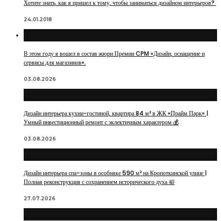
Хотите знать, как я пришел к тому, чтобы заниматься дизайном интерьеров?
24.01.2018
В этом году я вошел в состав жюри Премии CPM «Дизайн, оснащение и
сервисы для магазинов».
03.08.2026
Дизайн интерьера кухни-гостиной, квартира 84 м² в ЖК «Прайм Парк» |
Умный инвестиционный ремонт с эклектичным характером 💰
03.08.2026
Дизайн интерьера спа-зоны в особняке 590 м² на Кропоткинской улице |
Полная реконструкция с сохранением исторического духа 🛀
27.07.2026