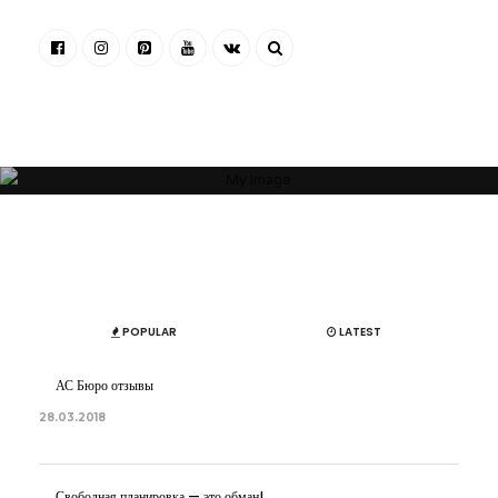
“Я убежден, что Ваша успешность, настроение и эмоциональное
состояние зависят от пространства, которое Вас окружает. Своей
миссией считаю помощь людям и принесение им максимальной
пользы в понимании того, какое пространство будет наиболее
гармоничным”
ОБ АВТОРЕ
АРТЕМ БОЛДЫРЕВ
POPULAR
LATEST
АС Бюро отзывы
28.03.2018
Свободная планировка — это обман!