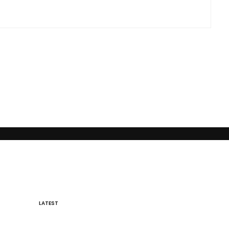
помощь людям и принесение им максимальной пользы в понимании того,
LATEST