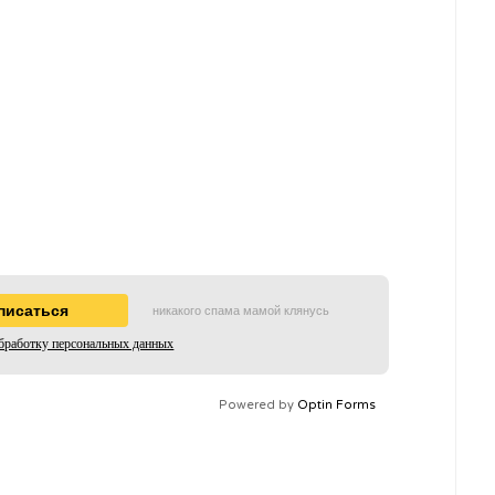
никакого спама мамой клянусь
бработку персональных данных
Powered by
Optin Forms