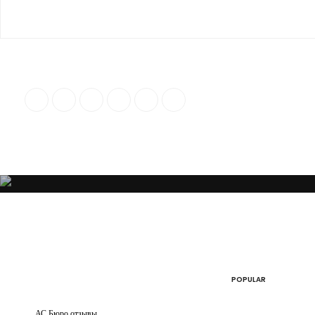
“Я убежден, что Ваша успешность, настроение и эмоциональное состо
POPULAR
АС Бюро отзывы