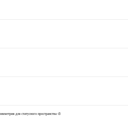
имметрия для статусного пространства 🎨