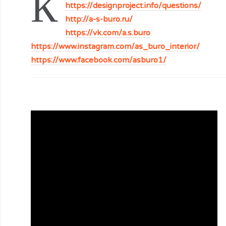
К
https://designproject.info/questions/
http://a-s-buro.ru/
https://vk.com/a.s.buro
https://www.instagram.com/as_buro_interior/
https://www.facebook.com/asburo1/