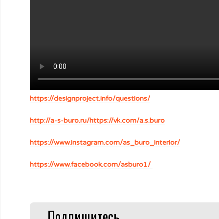
https://designproject.info/questions/
http://a-s-buro.ru/https://vk.com/a.s.buro
https://www.instagram.com/as_buro_interior/
https://www.facebook.com/asburo1/
Подпишитесь