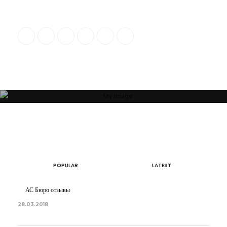
“Я убежден, что Ваша успешность, настроение и эмоциональное
состояние зависят от пространства, которое Вас окружает. Своей
миссией считаю помощь людям и принесение им максимальной
пользы в понимании того, какое пространство будет наиболее
гармоничным”
ОБ АВТОРЕ
АРТЕМ БОЛДЫРЕВ
POPULAR
LATEST
АС Бюро отзывы
28.03.2018