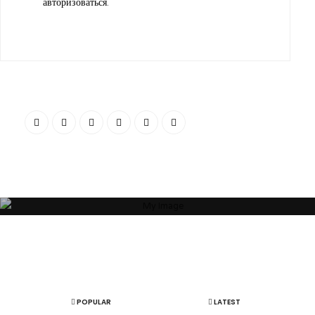
авторизоваться
.
“Я убежден, что Ваша успешность, настроение и эмоциональное
состояние зависят от пространства, которое Вас окружает. Своей
миссией считаю помощь людям и принесение им максимальной
пользы в понимании того, какое пространство будет наиболее
гармоничным”
ОБ АВТОРЕ
АРТЕМ БОЛДЫРЕВ
POPULAR
LATEST