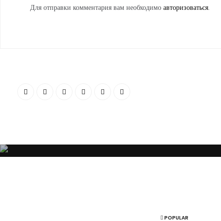
Для отправки комментария вам необходимо
авторизоваться
.
“Я убежден, что Ваша успешность, настроение и эмоциональное состо
POPULAR