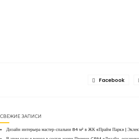
Facebook
СВЕЖИЕ ЗАПИСИ
Дизайн интерьера мастер-спальни 84 м² в ЖК «Прайм Парк» | Эклект
В этом году я вошел в состав жюри Премии CPM «Дизайн, оснащени