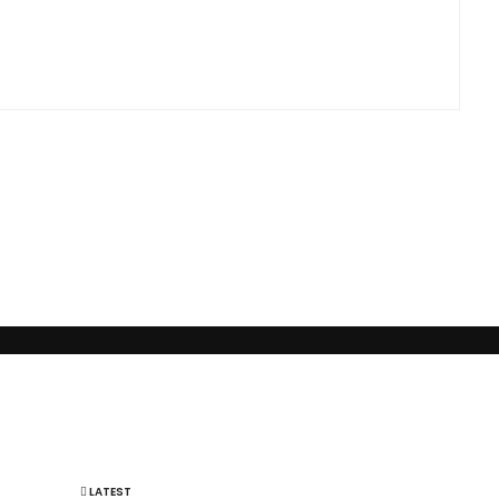
помощь людям и принесение им максимальной пользы в понимании того,
LATEST