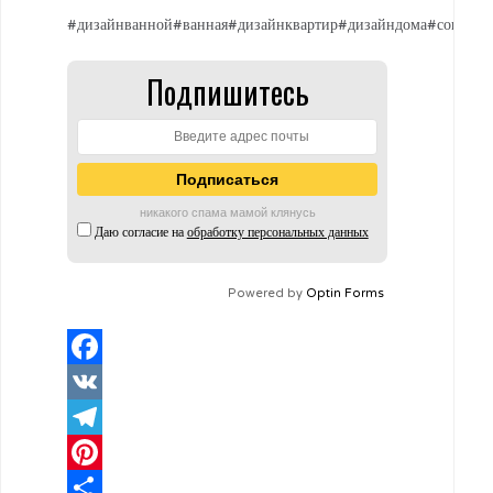
#дизайнванной#ванная#дизайнквартир#дизайндома#советыд
Подпишитесь
никакого спама мамой клянусь
Даю согласие на
обработку персональных данных
Powered by
Optin Forms
Facebook
VK
Telegram
Pinterest