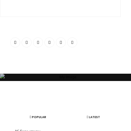
“Я убежден, что Ваша успешность, настроение и эмоциональное
состояние зависят от пространства, которое Вас окружает. Своей
миссией считаю помощь людям и принесение им максимальной
пользы в понимании того, какое пространство будет наиболее
гармоничным”
ОБ АВТОРЕ
АРТЕМ БОЛДЫРЕВ
POPULAR
LATEST