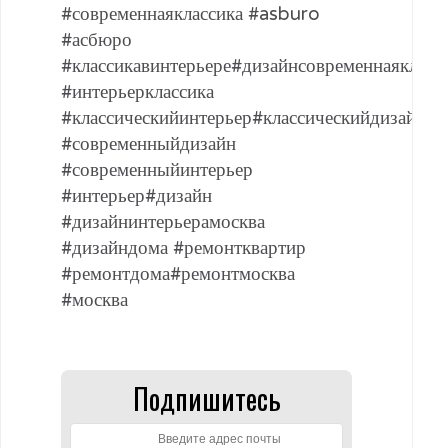
#современнаяклассика #asburo
#асбюро
#классикавинтерьере#дизайнсовременнаякласс
#интерьерклассика
#классическийинтерьер#классическийдизайн
#современныйдизайн
#современныйинтерьер
#интерьер#дизайн
#дизайнинтерьерамосква
#дизайндома #ремонтквартир
#ремонтдома#ремонтмосква
#москва
Подпишитесь