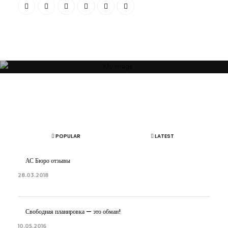
состояние зависят от пространства, которое Вас окружает. Своей
миссией считаю помощь людям и принесение им максимальной
пользы в понимании того, какое пространство будет наиболее
гармоничным”
ОБ АВТОРЕ
АРТЕМ БОЛДЫРЕВ
POPULAR
LATEST
АС Бюро отзывы
28.03.2018
Свободная планировка — это обман!
10.05.2016