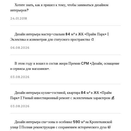
Хотите знать, как я пришел к тому, чтобы заниматься дизайном
интерьеров?
24.01.2018
Дизайн интерьера мастер-спальни 84 м² в ЖК «Прайм Парк» |
Эклектика и асимметрия для статусного пространства 🎨
06.08.2026
В этом году я вошел в состав жюри Премии CPM «Дизайн, оснащение
и сервисы для магазинов».
03.08.2026
Дизайн интерьера кухни-гостиной, квартира 84 м² в ЖК «Прайм
Парк» | Умный инвестиционный ремонт с эклектичным характером 💰
03.08.2026
Дизайн интерьера спа-зоны в особняке 590 м² на Кропоткинской
улице | Полная реконструкция с сохранением исторического духа 🛀