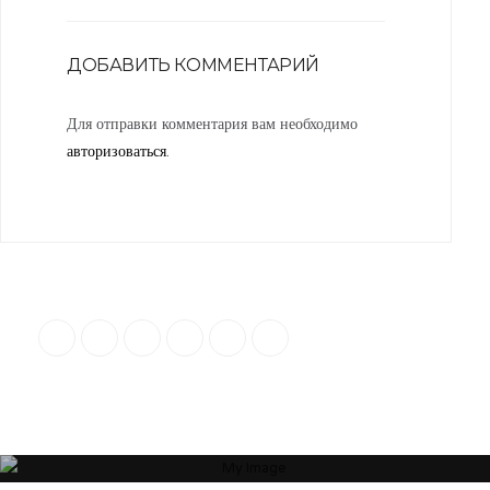
МОНОХРОМНОЙ
ГАММЕ 💎
ДОБАВИТЬ КОММЕНТАРИЙ
Для отправки комментария вам необходимо
авторизоваться
.
“Я убежден, что Ваша успешность, настроение и эмоциональное
состояние зависят от пространства, которое Вас окружает. Своей
миссией считаю помощь людям и принесение им максимальной
пользы в понимании того, какое пространство будет наиболее
гармоничным”