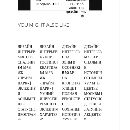
ВЫ
ЕЖЕНЕДЕЛЬНАЯ
УГАДЫВАЕТЕ:)
РУБРИКА
«ВОПРОС
ДИЗАЙНЕРУ»
😊
YOU MIGHT ALSO LIKE
ДИЗАЙН
ДИЗАЙН
ДИЗАЙН
ДИЗАЙН
ИНТЕРЬЕРА
ИНТЕРЬЕРА
ИНТЕРЬЕРА
ИНТЕРЬЕРА
МАСТЕР-
КУХНИ-
СПА-
МАСТЕР
СПАЛЬНИ
ГОСТИНОЙ,
ЗОНЫ В
СПАЛЬНИ
84 М² В
КВАРТИРА
ОСОБНЯКЕ
В
ЖК
84 М² В
590 М²
ИСТОРИЧЕСКОМ
«ПРАЙМ
ЖК
НА
ОСОБНЯКЕ
ПАРК» |
«ПРАЙМ
КРОПОТКИНСКОЙ
777 М² В
ЭКЛЕКТИКА
ПАРК» |
УЛИЦЕ |
ЦЕНТРЕ
И
УМНЫЙ
ПОЛНАЯ
МОСКВЫ |
АСИММЕТРИЯ
ИНВЕСТИЦИОННЫЙ
РЕКОНСТРУКЦИЯ
СТАТУСНОЕ
ДЛЯ
РЕМОНТ С
С
ДЕРЕВО И
СТАТУСНОГО
ЭКЛЕКТИЧНЫМ
СОХРАНЕНИЕМ
ЛАТУННЫЕ
ПРОСТРАНСТВА
ХАРАКТЕРОМ
ИСТОРИЧЕСКОГО
АКЦЕНТЫ
🎨
💰
ДУХА 🛀
В
СВЕТЛОЙ