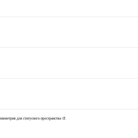
имметрия для статусного пространства 🎨