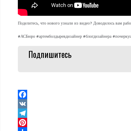
Поделитесь, что нового узнали из видео? Доводилось вам ра
#АСБюро #артемболдыревдизайнер #блогдизайнера #почерку
Подпишитесь
Facebook
VK
Telegram