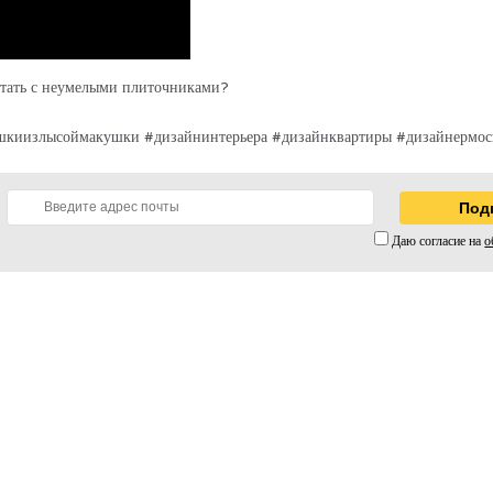
ботать с неумелыми плиточниками?
шкиизлысоймакушки #дизайнинтерьера #дизайнквартиры #дизайнермоск
Даю согласие на
о