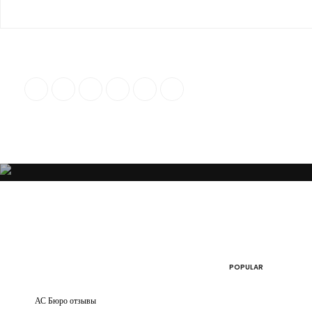
“Я убежден, что Ваша успешность, настроение и эмоциональное состо
POPULAR
АС Бюро отзывы