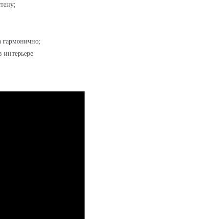
тену;
а гармонично;
 интерьере.