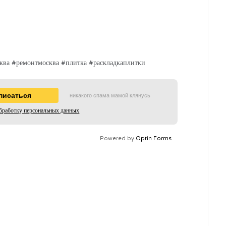
ва #ремонтмосква #плитка #раскладкаплитки
никакого спама мамой клянусь
бработку персональных данных
Powered by
Optin Forms