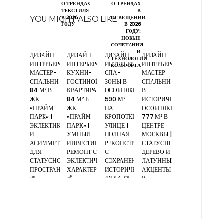
О ТРЕНДАХ
О ТРЕНДАХ
ТЕКСТИЛЯ
В
YOU MIGHT ALSO LIKE
В 2026
ОСВЕЩЕНИИ
ГОДУ
В 2026
ГОДУ:
НОВЫЕ
СОЧЕТАНИЯ
И
ДИЗАЙН
ДИЗАЙН
ДИЗАЙН
ДИЗАЙН
ТЕХНОЛОГИИ
ИНТЕРЬЕРА
ИНТЕРЬЕРА
ИНТЕРЬЕРА
ИНТЕРЬЕРА
КОМФОРТА
МАСТЕР-
КУХНИ-
СПА-
МАСТЕР
СПАЛЬНИ
ГОСТИНОЙ,
ЗОНЫ В
СПАЛЬНИ
84 М² В
КВАРТИРА
ОСОБНЯКЕ
В
ЖК
84 М² В
590 М²
ИСТОРИЧЕСКОМ
«ПРАЙМ
ЖК
НА
ОСОБНЯКЕ
ПАРК» |
«ПРАЙМ
КРОПОТКИНСКОЙ
777 М² В
ЭКЛЕКТИКА
ПАРК» |
УЛИЦЕ |
ЦЕНТРЕ
И
УМНЫЙ
ПОЛНАЯ
МОСКВЫ |
АСИММЕТРИЯ
ИНВЕСТИЦИОННЫЙ
РЕКОНСТРУКЦИЯ
СТАТУСНОЕ
ДЛЯ
РЕМОНТ С
С
ДЕРЕВО И
СТАТУСНОГО
ЭКЛЕКТИЧНЫМ
СОХРАНЕНИЕМ
ЛАТУННЫЕ
ПРОСТРАНСТВА
ХАРАКТЕРОМ
ИСТОРИЧЕСКОГО
АКЦЕНТЫ
🎨
💰
ДУХА 🛀
В
СВЕТЛОЙ
МОНОХРОМНОЙ
ГАММЕ 💎