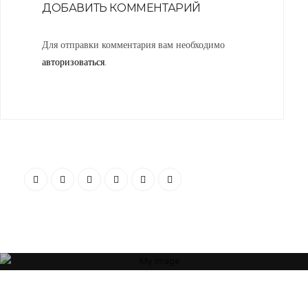
ДОБАВИТЬ КОММЕНТАРИЙ
Для отправки комментария вам необходимо
авторизоваться
.
“Я убежден, что Ваша успешность, настроение и эмоциональное
состояние зависят от пространства, которое Вас окружает. Своей
миссией считаю помощь людям и принесение им максимальной
пользы в понимании того, какое пространство будет наиболее
гармоничным”
ОБ АВТОРЕ