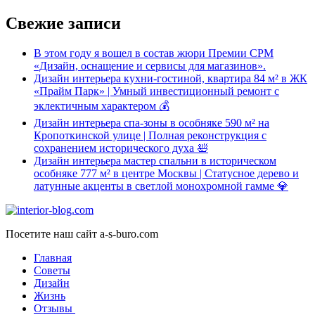
Свежие записи
В этом году я вошел в состав жюри Премии CPM
«Дизайн, оснащение и сервисы для магазинов».
Дизайн интерьера кухни-гостиной, квартира 84 м² в ЖК
«Прайм Парк» | Умный инвестиционный ремонт с
эклектичным характером 💰
Дизайн интерьера спа-зоны в особняке 590 м² на
Кропоткинской улице | Полная реконструкция с
сохранением исторического духа 🛀
Дизайн интерьера мастер спальни в историческом
особняке 777 м² в центре Москвы | Статусное дерево и
латунные акценты в светлой монохромной гамме 💎
Посетите наш сайт a-s-buro.com
Главная
Советы
Дизайн
Жизнь
Отзывы