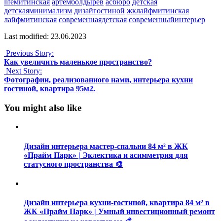
lifeмитинская
артемболдырев
асбюро
детская
детскаяминимализм
дизайгостиной
жклайфмитинская
лайфмитинская
современнаядетская
современныйинтерьер
Last modified: 23.06.2023
Previous Story:
Как увеличить маленькое пространство?
Next Story:
Фотографии, реализованного нами, интерьера кухни
гостиной, квартира 95м2.
You might also like
Дизайн интерьера мастер-спальни 84 м² в ЖК
«Прайм Парк» | Эклектика и асимметрия для
статусного пространства 🎨
Дизайн интерьера кухни-гостиной, квартира 84 м² в
ЖК «Прайм Парк» | Умный инвестиционный ремонт