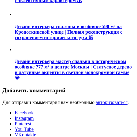
с эклектичным характером 💰
Дизайн интерьера спа-зоны в особняке 590 м² на
Кропоткинской улице | Полная реконструкция с
сохранением исторического духа 🛀
Дизайн интерьера мастер спальни в историческом
особняке 777 м² в центре Москвы | Статусное дерево
и латунные акценты в светлой монохромной гамме
💎
Добавить комментарий
Для отправки комментария вам необходимо
авторизоваться
.
Facebook
Instagram
Pinterest
You Tube
VKontakte