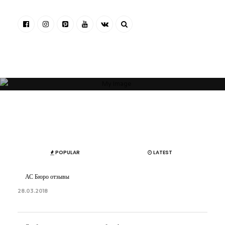
“Я убежден, что Ваша успешность, настроение и эмоциональное
состояние зависят от пространства, которое Вас окружает. Своей
миссией считаю помощь людям и принесение им максимальной
пользы в понимании того, какое пространство будет наиболее
гармоничным”
ОБ АВТОРЕ
АРТЕМ БОЛДЫРЕВ
POPULAR
LATEST
АС Бюро отзывы
28.03.2018