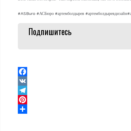
#ASBuro #АСБюро #артемболдырев #артемболдыревдизайн#ар
Подпишитесь
Facebook
VK
Telegram
Pinterest
Отправить