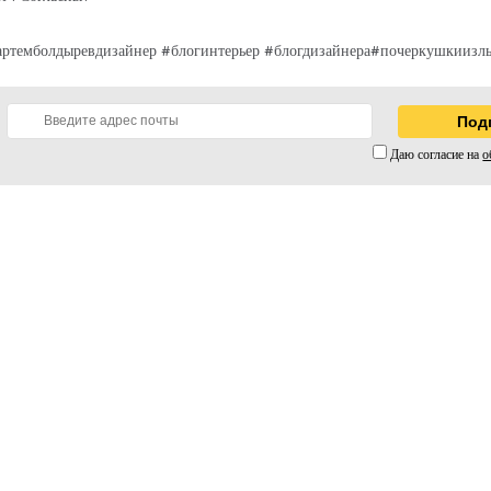
темболдыревдизайнер #блогинтерьер #блогдизайнера#почеркушкиизлы
Даю согласие на
о