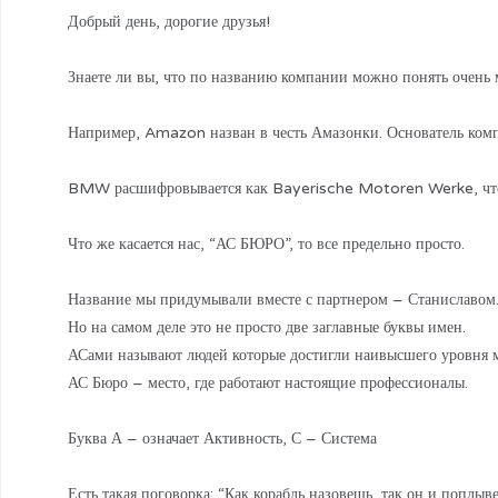
Добрый день, дорогие друзья!
Знаете ли вы, что по названию компании можно понять очен
Например, Amazon назван в честь Амазонки. Основатель комп
BMW расшифровывается как Bayerische Motoren Werke, что
Что же касается нас, “АС БЮРО”, то все предельно просто.
Название мы придумывали вместе с партнером – Станиславом.
Но на самом деле это не просто две заглавные буквы имен.
АСами называют людей которые достигли наивысшего уровня м
АС Бюро – место, где работают настоящие профессионалы.
Буква А – означает Активность, С – Система
Есть такая поговорка: “Как корабль назовешь, так он и поплы