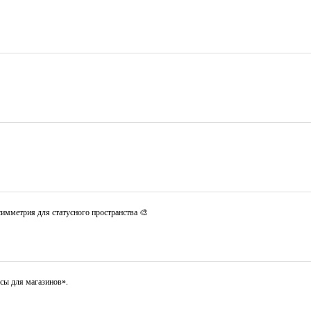
имметрия для статусного пространства 🎨
сы для магазинов».