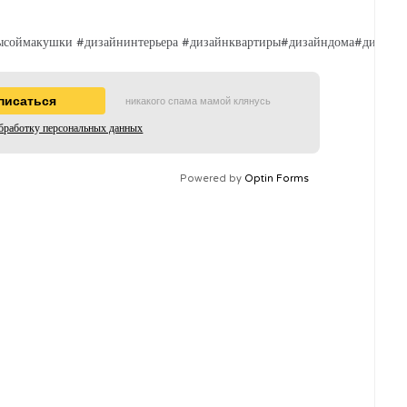
соймакушки #дизайнинтерьера #дизайнквартиры#дизайндома#дизайнпр
никакого спама мамой клянусь
бработку персональных данных
Powered by
Optin Forms