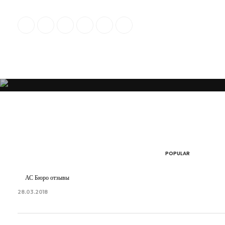
“Я убежден, что Ваша успешность, настроение и эмоциональное состо
POPULAR
АС Бюро отзывы
28.03.2018