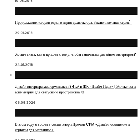
10.05.2016
Продолжение истории одного парня архитектора. Заключительная серия)
29.01.2018
Хотите знать, как я пришел к тому, чтобы заниматься дизайном интерьеров?
24.01.2018
Дизайн интерьера мастер-спальни 84 м² в ЖК «Прайм Парк» | Эклектика и
асимметрия для статусного пространства 🎨
06.08.2026
В этом году я вошел в состав жюри Премии CPM «Дизайн, оснащение и
сервисы для магазинов».