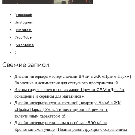
Facebook
Instagram
Pinterest
You Tube
VKontakte
Свежие записи
Дизайн интерьера мастер-спальни 84 м² в ЖК «Прайм Парк» |
Эклектика и асимметрия для статусного пространства 🎨
В этом году я вошел в состав жюри Премии CPM «Дизайн,
оснащение и сервисы для магазинов».
Дизайн интерьера кухни-гостиной, квартира 84 м² в ЖК
«Прайм Парк» | Умный инвестиционный ремонт с
эклектичным характером 💰
Дизайн интерьера спа-зоны в особняке 590 м² на
Кропоткинской улице | Полная реконструкция с сохранением