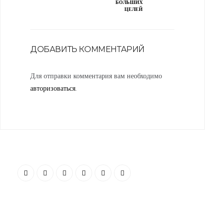
БОЛЬШИХ
ЦЕЛЕЙ
ДОБАВИТЬ КОММЕНТАРИЙ
Для отправки комментария вам необходимо
авторизоваться
.
“Я убежден, что Ваша успешность, настроение и эмоциональное
состояние зависят от пространства, которое Вас окружает. Своей
миссией считаю помощь людям и принесение им максимальной
пользы в понимании того, какое пространство будет наиболее
гармоничным”