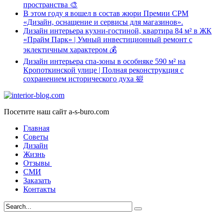
пространства 🎨
В этом году я вошел в состав жюри Премии CPM
«Дизайн, оснащение и сервисы для магазинов».
Дизайн интерьера кухни-гостиной, квартира 84 м² в ЖК
«Прайм Парк» | Умный инвестиционный ремонт с
эклектичным характером 💰
Дизайн интерьера спа-зоны в особняке 590 м² на
Кропоткинской улице | Полная реконструкция с
сохранением исторического духа 🛀
Посетите наш сайт a-s-buro.com
Главная
Советы
Дизайн
Жизнь
Отзывы
СМИ
Заказать
Контакты