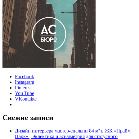
Facebook
Instagram
Pinterest
You Tube
VKontakte
Свежие записи
Дизайн интерьера мастер-спальни 84 м² в ЖК «Прайм
Парк» | Эклектика и асимметрия для статусного