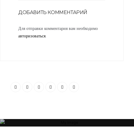
ДОБАВИТЬ КОММЕНТАРИЙ
Для отправки комментария вам необходимо
авторизоваться
.
“Я убежден, что Ваша успешность, настроение и эмоциональное
состояние зависят от пространства, которое Вас окружает. Своей
миссией считаю помощь людям и принесение им максимальной
пользы в понимании того, какое пространство будет наиболее
гармоничным”