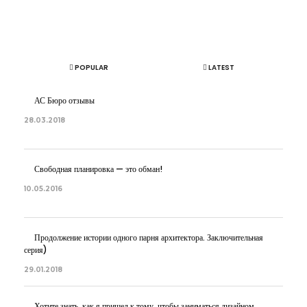
ОБ АВТОРЕ
АРТЕМ БОЛДЫРЕВ
POPULAR
LATEST
АС Бюро отзывы
28.03.2018
Свободная планировка — это обман!
10.05.2016
Продолжение истории одного парня архитектора. Заключительная
серия)
29.01.2018
Хотите знать, как я пришел к тому, чтобы заниматься дизайном