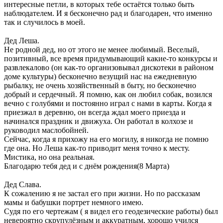
интересные петли, в которых тебе остаётся только быть
наблюдателем. И я бесконечно рад и благодарен, что именно
так и случилось в моей.
⠀
Дед Леша.
Не родной дед, но от этого не менее любимый. Веселый,
позитивный, все время придумывающий какие-то конкурсы и
развлекалово (он как-то организовывал дискотеки в районом
доме культуры) бесконечно везущий нас на ежедневную
рыбалку, не очень хозяйственный в быту, но бесконечно
добрый и сердечный. Я помню, как он любил собак, возился
вечно с голубями и постоянно играл с нами в карты. Когда я
приезжал в деревню, он всегда ждал моего приезда и
начинался праздник и движуха. Он работал в колхозе и
руководил маслобойней.
Сейчас, когда я прихожу на его могилу, я никогда не помню
где она. Но Леша как-то приводит меня точно к месту.
Мистика, но она реальная.
Благодарю тебя дед и с днём рождения(8 Марта)
⠀
Дед Слава.
К сожалению я не застал его при жизни. Но по рассказам
мамы и бабушки портрет немного имею.
Судя по его чертежам ( я видел его геодезические работы) был
невероятно скрупулёзным и аккуратным, хорошо учился