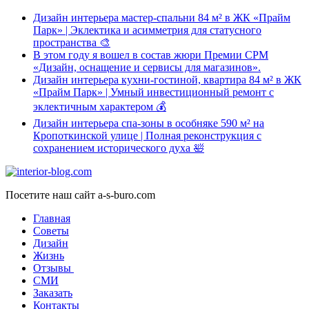
Дизайн интерьера мастер-спальни 84 м² в ЖК «Прайм
Парк» | Эклектика и асимметрия для статусного
пространства 🎨
В этом году я вошел в состав жюри Премии CPM
«Дизайн, оснащение и сервисы для магазинов».
Дизайн интерьера кухни-гостиной, квартира 84 м² в ЖК
«Прайм Парк» | Умный инвестиционный ремонт с
эклектичным характером 💰
Дизайн интерьера спа-зоны в особняке 590 м² на
Кропоткинской улице | Полная реконструкция с
сохранением исторического духа 🛀
Посетите наш сайт a-s-buro.com
Главная
Советы
Дизайн
Жизнь
Отзывы
СМИ
Заказать
Контакты