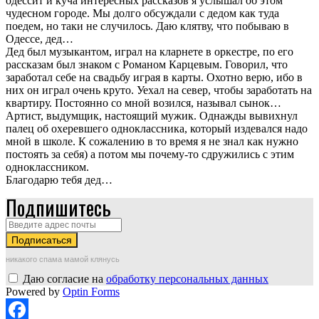
одессит и куча интересных рассказов я услышал об этом
чудесном городе. Мы долго обсуждали с дедом как туда
поедем, но таки не случилось. Даю клятву, что побываю в
Одессе, дед…
Дед был музыкантом, играл на кларнете в оркестре, по его
рассказам был знаком с Романом Карцевым. Говорил, что
заработал себе на свадьбу играя в карты. Охотно верю, ибо в
них он играл очень круто. Уехал на север, чтобы заработать на
квартиру. Постоянно со мной возился, называл сынок…
Артист, выдумщик, настоящий мужик. Однажды вывихнул
палец об охеревшего одноклассника, который издевался надо
мной в школе. К сожалению в то время я не знал как нужно
постоять за себя) а потом мы почему-то сдружились с этим
одноклассником.
Благодарю тебя дед…
Подпишитесь
никакого спама мамой клянусь
Даю согласие на
обработку персональных данных
Powered by
Optin Forms