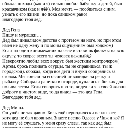
обожал походы (как и я) сильно любил бабушку и детей, был
красавчиком (как и я😂). Моя мечта — пообщаться с ним,
узнать о его жизни, но пока слишком рано)
Благодарю тебя дед.
⠀
Дед Гена
Пишу и мурашки…
Дед был инвалидом детства с протезом на ноге, но при этом
имел не одну жену и по моим ощущениям был ходоком)
Если ты один киномеханик на селе и ставишь фильмы на всю
округу, то скорее всего ты человек важный😃
Невероятно любил всех вокруг, был жестким контролером(
Артем, брось поливать огурцы, ты не справишься, ты ж
городской), обожал, когда все дети и внуки собирались за
столом. Мы гоняли на его синей инвалидке на речку и
рыбалку. Собирали ранетки в огороде, купались в бочках для
полива летом. Если говорить про то, видел ли я в своей жизни
доброту в чистом виде, то да видел — это дед Гена.
Благодарю тебя дед.
⠀
Дед Миша.
Он ушёл не так давно. Боль ещё периодически всплывает,
хотя дед не был кровным. Знаете песню Одесса у Чиж и ко? Я
не могу её слушать, у меня сразу слезы, так как дед был