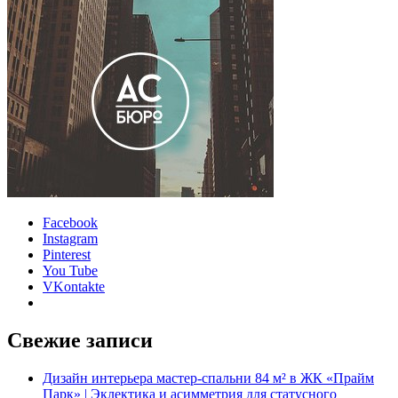
Facebook
Instagram
Pinterest
You Tube
VKontakte
Свежие записи
Дизайн интерьера мастер-спальни 84 м² в ЖК «Прайм
Парк» | Эклектика и асимметрия для статусного