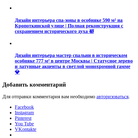
Дизайн интерьера спа-зоны в особняке 590 м² на
Кропоткинской улице | Полная реконструкция с
сохранением исторического духа 🛀
Дизайн интерьера мастер спальни в историческом
особняке 777 м² в центре Москвы | Статусное дерево
и латунные акценты в светлой монохромной гамме
💎
Добавить комментарий
Для отправки комментария вам необходимо
авторизоваться
.
Facebook
Instagram
Pinterest
You Tube
VKontakte