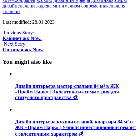
артемболдырев
асбюро
дизайнинтерьера
дизайнквартиры
дизайнспальни
жкрека
минимализм
современнаяспальня
спальни
Last modified: 28.01.2023
Previous Story:
Кабинет жк Now.
Next Story:
Гостиная жк Now.
You might also like
Дизайн интерьера мастер-спальни 84 м² в ЖК
«Прайм Парк» | Эклектика и асимметрия для
статусного пространства 🎨
Дизайн интерьера кухни-гостиной, квартира 84 м² в
ЖК «Прайм Парк» | Умный инвестиционный ремонт
с эклектичным характером 💰