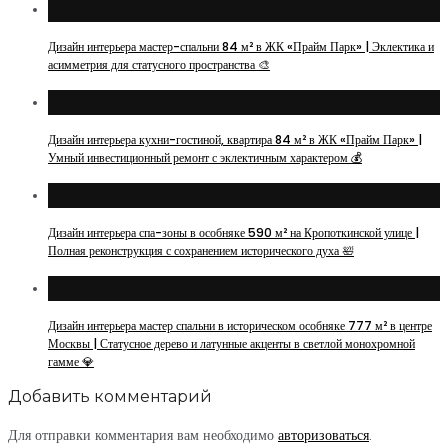
Дизайн интерьера мастер-спальни 84 м² в ЖК «Прайм Парк» | Эклектика и
асимметрия для статусного пространства 🎨
Дизайн интерьера кухни-гостиной, квартира 84 м² в ЖК «Прайм Парк» |
Умный инвестиционный ремонт с эклектичным характером 💰
Дизайн интерьера спа-зоны в особняке 590 м² на Кропоткинской улице |
Полная реконструкция с сохранением исторического духа 🛀
Дизайн интерьера мастер спальни в историческом особняке 777 м² в центре
Москвы | Статусное дерево и латунные акценты в светлой монохромной
гамме 💎
Добавить комментарий
Для отправки комментария вам необходимо
авторизоваться
.