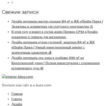
Свежие записи
Дизайн интерьера мастер-спальни 84 м² в ЖК «Прайм Парк» |
Эклектика и асимметрия для статусного пространства 🎨
В этом году я вошел в состав жюри Премии CPM «Дизайн,
оснащение и сервисы для магазинов».
Дизайн интерьера кухни-гостиной, квартира 84 м² в ЖК
«Прайм Парк» | Умный инвестиционный ремонт с
эклектичным характером 💰
Дизайн интерьера спа-зоны в особняке 590 м² на
Кропоткинской улице | Полная реконструкция с сохранением
исторического духа 🛀
Посетите наш сайт a-s-buro.com
Главная
Советы
Дизайн