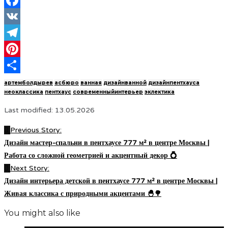
Facebook
VK
Telegram
Pinterest
Отправить
артемболдырев
асбюро
ванная
дизайнванной
дизайнпентхауса
неоклассика
пентхаус
современныйинтерьер
эклектика
Last modified: 13.05.2026
Previous Story:
Дизайн мастер-спальни в пентхаусе 777 м² в центре Москвы |
Работа со сложной геометрией и акцентный декор 💍
Next Story:
Дизайн интерьера детской в пентхаусе 777 м² в центре Москвы |
Живая классика с природными акцентами 🐣🌳
You might also like