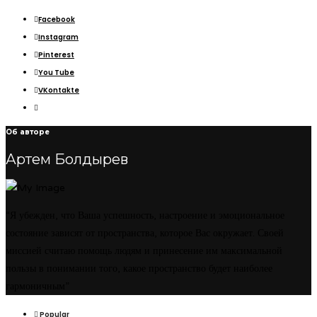
Facebook
Instagram
Pinterest
You Tube
VKontakte
Об авторе
Артем Болдырев
“Я убежден, что Ваша успешность, настроение и эмоциональное
состояние зависят от пространства, которое Вас окружает. Своей
миссией считаю помощь людям и принесение им максимальной
пользы в понимании того, какое пространство будет наиболее
гармоничным”
Popular