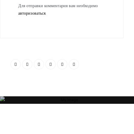
Для отправки комментария вам необходимо
авторизоваться
.
“Я убежден, что Ваша успешность, настроение и эмоциональное
состояние зависят от пространства, которое Вас окружает. Своей
миссией считаю помощь людям и принесение им максимальной
пользы в понимании того, какое пространство будет наиболее
гармоничным”
ОБ АВТОРЕ
АРТЕМ БОЛДЫРЕВ