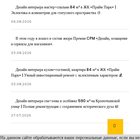
Дизайн интерьера мастер-спальни 84 м² в ЖК «Прайм Парк» |
Эклектика и асимметрия для статусного пространства 🎨
06.08.2026
В этом году я вошел в состав жюри Премии CPM «Дизайн, оснащение
и сервисы для магазинов».
03.08.2026
Дизайн интерьера кухни-гостиной, квартира 84 м² в ЖК «Прайм
Парк» | Умный инвестиционный ремонт с эклектичным характером 💰
03.08.2026
Дизайн интерьера спа-зоны в особняке 590 м² на Кропоткинской
улице | Полная реконструкция с сохранением исторического духа 🛀
27.07.2026
На данном сайте обрабатываются ваши персональные данные, если вы не